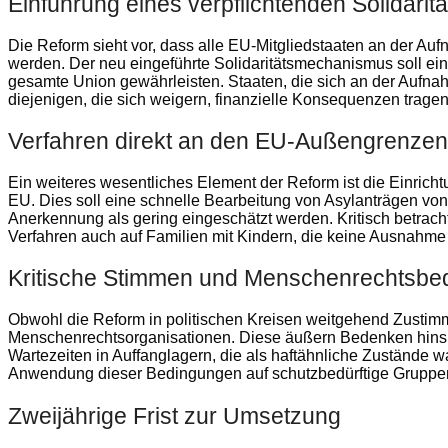
Einführung eines verpflichtenden Solidar
Die Reform sieht vor, dass alle EU-Mitgliedstaaten an der Auf
werden. Der neu eingeführte Solidaritätsmechanismus soll ein
gesamte Union gewährleisten. Staaten, die sich an der Aufnah
diejenigen, die sich weigern, finanzielle Konsequenzen trage
Verfahren direkt an den EU-Außengrenzen
Ein weiteres wesentliches Element der Reform ist die Einrich
EU. Dies soll eine schnelle Bearbeitung von Asylanträgen vo
Anerkennung als gering eingeschätzt werden. Kritisch betrac
Verfahren auch auf Familien mit Kindern, die keine Ausnahme
Kritische Stimmen und Menschenrechtsb
Obwohl die Reform in politischen Kreisen weitgehend Zustimmun
Menschenrechtsorganisationen. Diese äußern Bedenken hinsich
Wartezeiten in Auffanglagern, die als haftähnliche Zuständ
Anwendung dieser Bedingungen auf schutzbedürftige Gruppen 
Zweijährige Frist zur Umsetzung