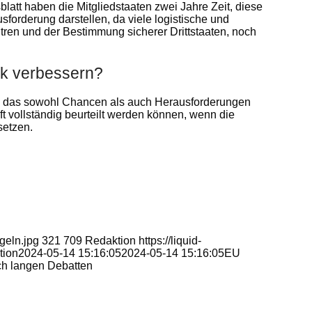
att haben die Mitgliedstaaten zwei Jahre Zeit, diese
forderung darstellen, da viele logistische und
ntren und der Bestimmung sicherer Drittstaaten, noch
tik verbessern?
kt, das sowohl Chancen als auch Herausforderungen
nft vollständig beurteilt werden können, wenn die
setzen.
geln.jpg
321
709
Redaktion
https://liquid-
tion
2024-05-14 15:16:05
2024-05-14 15:16:05
EU
ch langen Debatten