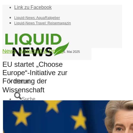
Link zu Facebook
Liquid-News: AquaRatgeber
Liquid-News Travel: Reisemagazin
News
,
Wirtschaft & Politik
6. Mai 2025
EU startet „Choose
Europe“-Initiative zur
Förderung der
Home
Wissenschaft
Suche
Menü
Menü