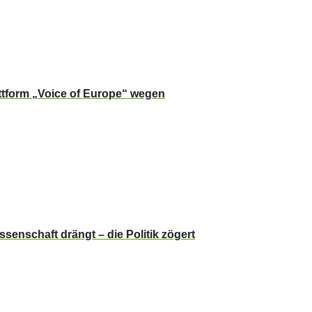
ttform „Voice of Europe“ wegen
senschaft drängt – die Politik zögert