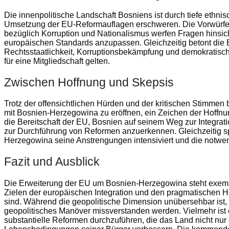
Die innenpolitische Landschaft Bosniens ist durch tiefe ethni
Umsetzung der EU-Reformauflagen erschweren. Die Vorwürfe 
bezüglich Korruption und Nationalismus werfen Fragen hinsicht
europäischen Standards anzupassen. Gleichzeitig betont die
Rechtsstaatlichkeit, Korruptionsbekämpfung und demokratisc
für eine Mitgliedschaft gelten.
Zwischen Hoffnung und Skepsis
Trotz der offensichtlichen Hürden und der kritischen Stimmen 
mit Bosnien-Herzegowina zu eröffnen, ein Zeichen der Hoffnun
die Bereitschaft der EU, Bosnien auf seinem Weg zur Integra
zur Durchführung von Reformen anzuerkennen. Gleichzeitig sp
Herzegowina seine Anstrengungen intensiviert und die notwend
Fazit und Ausblick
Die Erweiterung der EU um Bosnien-Herzegowina steht exempl
Zielen der europäischen Integration und den pragmatischen H
sind. Während die geopolitische Dimension unübersehbar ist, da
geopolitisches Manöver missverstanden werden. Vielmehr ist
substantielle Reformen durchzuführen, die das Land nicht nu