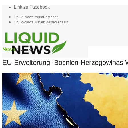
Link zu Facebook
Liquid-News: AquaRatgeber
Liquid-News Travel: Reisemagazin
News
22. März 2024
EU-Erweiterung: Bosnien-Herzegowinas W
Home
Suche
Menü
Menü