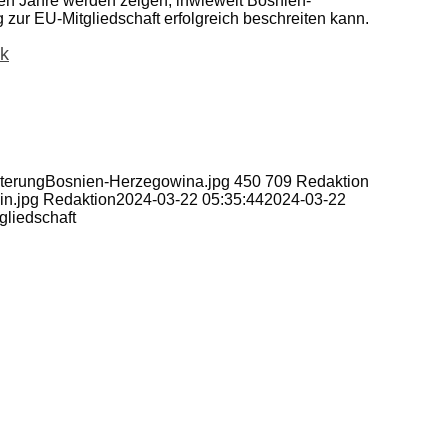
n Jahre werden zeigen, inwieweit Bosnien-
ur EU-Mitgliedschaft erfolgreich beschreiten kann.
ik
eiterungBosnien-Herzegowina.jpg
450
709
Redaktion
in.jpg
Redaktion
2024-03-22 05:35:44
2024-03-22
liedschaft