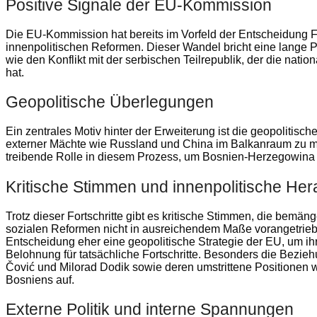
Positive Signale der EU-Kommission
Die EU-Kommission hat bereits im Vorfeld der Entscheidung F
innenpolitischen Reformen. Dieser Wandel bricht eine lange Ph
wie den Konflikt mit der serbischen Teilrepublik, der die natio
hat.
Geopolitische Überlegungen
Ein zentrales Motiv hinter der Erweiterung ist die geopolitisc
externer Mächte wie Russland und China im Balkanraum zu mi
treibende Rolle in diesem Prozess, um Bosnien-Herzegowina 
Kritische Stimmen und innenpolitische He
Trotz dieser Fortschritte gibt es kritische Stimmen, die bemä
sozialen Reformen nicht in ausreichendem Maße vorangetrieb
Entscheidung eher eine geopolitische Strategie der EU, um ihr
Belohnung für tatsächliche Fortschritte. Besonders die Bezi
Čović und Milorad Dodik sowie deren umstrittene Positionen 
Bosniens auf.
Externe Politik und interne Spannungen