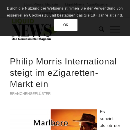
Liquid-News: Magazin
Liquid-News: AquaRatgeber
Durch die Nutzung der Webseite stimmen Sie der Verwendung von
Liquid-News Travel: Reisemagazin
essentiellen Cookies zu und bestätigen das Sie 18+ Jahre alt sind.
OK
Philip Morris International
steigt im eZigaretten-
Markt ein
BRANCHENGEFLÜSTER
Es
scheint,
als ob der