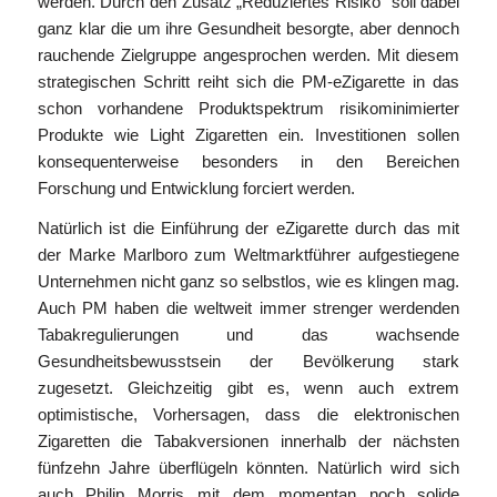
werden. Durch den Zusatz „Reduziertes Risiko“ soll dabei
ganz klar die um ihre Gesundheit besorgte, aber dennoch
rauchende Zielgruppe angesprochen werden. Mit diesem
strategischen Schritt reiht sich die PM-eZigarette in das
schon vorhandene Produktspektrum risikominimierter
Produkte wie Light Zigaretten ein. Investitionen sollen
konsequenterweise besonders in den Bereichen
Forschung und Entwicklung forciert werden.
Natürlich ist die Einführung der eZigarette durch das mit
der Marke Marlboro zum Weltmarktführer aufgestiegene
Unternehmen nicht ganz so selbstlos, wie es klingen mag.
Auch PM haben die weltweit immer strenger werdenden
Tabakregulierungen und das wachsende
Gesundheitsbewusstsein der Bevölkerung stark
zugesetzt. Gleichzeitig gibt es, wenn auch extrem
optimistische, Vorhersagen, dass die elektronischen
Zigaretten die Tabakversionen innerhalb der nächsten
fünfzehn Jahre überflügeln könnten. Natürlich wird sich
auch Philip Morris mit dem momentan noch solide