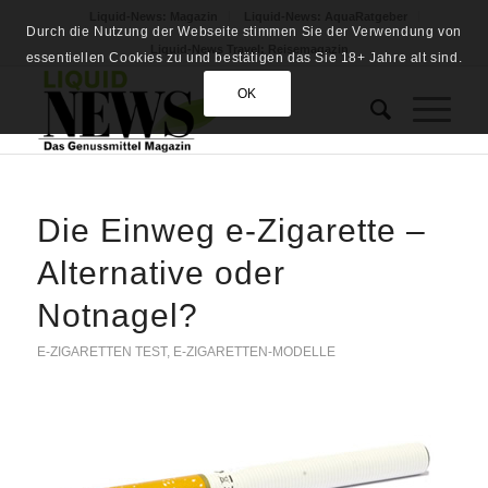
Liquid-News: Magazin
Liquid-News: AquaRatgeber
Durch die Nutzung der Webseite stimmen Sie der Verwendung von
Liquid-News Travel: Reisemagazin
essentiellen Cookies zu und bestätigen das Sie 18+ Jahre alt sind.
OK
Die Einweg e-Zigarette –
Alternative oder
Notnagel?
E-ZIGARETTEN TEST
,
E-ZIGARETTEN-MODELLE