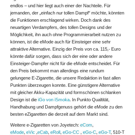
endlos – und hier liegt auch einer der Nachteile. Für
jemanden, der „einfach nur tollen Dampf“ möchte, könnten
die Funktionen erschlagend wirken. Doch dank des
neuartigen Verdampfers, des tollen Designs und der
Möglichkeit, ihn auch ohne Programmierarbeit nutzen zu
können, ist die eMode auch für Einsteiger eine sehr
attraktive Alternative. Einzig der Preis von ca. 115,- Euro
könnte dafür sorgen, dass sich der eine oder andere
Einsteiger-Dampfer nicht für die eMode entscheidet. Für
den Preis bekommt man allerdings eine rundum
gelungene E-Zigarette, die unsere Redaktion in fast allen
Punkten überzeugen konnte. Eine günstigere Alternative
mit gleicher Akku-Kapazität und formschönen schlanken
Design ist die
iGo von iSmoka
. In Punkto Qualtität,
Handhabung und Dampfgenuss gehört die eMode zu den
besten eZigaretten die derzeit auf dem Markt sind.
Weitere e-Zigaretten von Joyetech:
eCom
,
eMode
,
eVic
,
eCab
,
eRoll
,
eGo-CC
,
eGo-C
,
eGo-T
, 510-T