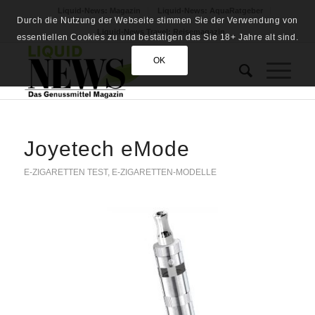
Liquid-News: Magazin
Liquid-News: AquaRatgeber
Durch die Nutzung der Webseite stimmen Sie der Verwendung von
Liquid-News Travel: Reisemagazin
essentiellen Cookies zu und bestätigen das Sie 18+ Jahre alt sind.
OK
Joyetech eMode
E-ZIGARETTEN TEST
,
E-ZIGARETTEN-MODELLE