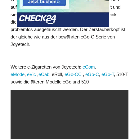
aufladen. Somit ist die eRoll jederzeit einsatzbereit und
sieht dabei auch noch stylish und edel aus. Der Tank
dieser Mini E-Zigarette fasst ca. 0,4 ml und kann
problemlos ausgetauscht werden. Der Zerstäuberkopf ist
der gleiche wie aus der bewährten eGo-C Serie von
Joyetech.
Weitere e-Zigaretten von Joyetech:
eCom
,
eMode
,
eVic
,
eCab
, eRoll,
eGo-CC
,
eGo-C
,
eGo-T
, 510-T
sowie die älteren Modelle eGo und 510