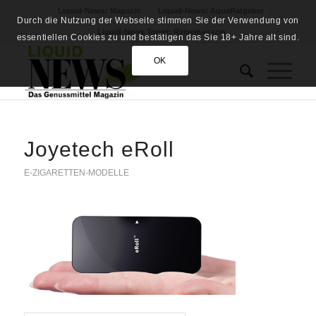
Liquid-News: Magazin
Liquid-News: AquaRatgeber
Durch die Nutzung der Webseite stimmen Sie der Verwendung von
Liquid-News Travel: Reisemagazin
essentiellen Cookies zu und bestätigen das Sie 18+ Jahre alt sind.
OK
Joyetech eRoll
E-ZIGARETTEN-MODELLE