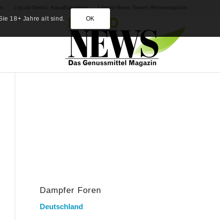
in
Liquid-News: AquaRatgeber
Liquid-News Travel: Reisemagazin
ie 18+ Jahre alt sind.
OK
Dampfer Foren
Deutschland