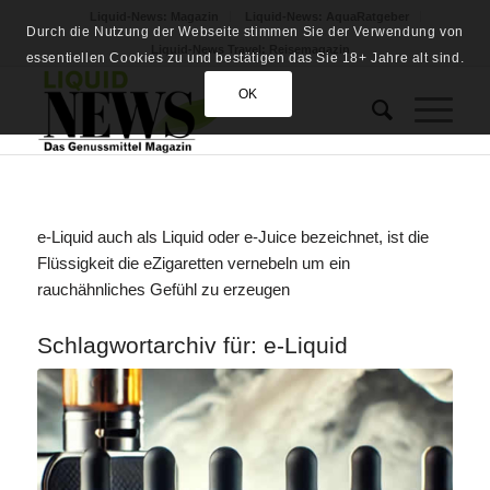
Liquid-News: Magazin
Liquid-News: AquaRatgeber
Durch die Nutzung der Webseite stimmen Sie der Verwendung von
Liquid-News Travel: Reisemagazin
essentiellen Cookies zu und bestätigen das Sie 18+ Jahre alt sind.
OK
e-Liquid auch als Liquid oder e-Juice bezeichnet, ist die
Flüssigkeit die eZigaretten vernebeln um ein
rauchähnliches Gefühl zu erzeugen
Schlagwortarchiv für:
e-Liquid