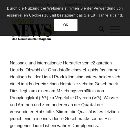
Liquid-News: Magazin
Liquid-News: AquaRatgeber
Durch die Nutzung der Webseite stimmen Sie der Verwendung von
Liquid-News Travel: Reisemagazin
essentiellen Cookies zu und bestätigen das Sie 18+ Jahre alt sind.
OK
Nationale und internationale Hersteller von eZigaretten
Liquids. Obwohl die Grundstoffe eines eLiquids fast immer
identisch bei der Liquid Produktion sind unterscheiden sich
die eLiquids der einzelnen Hersteller sehr im Geschmack.
Dies liegt zum einen am Mischungsverhältnis von
Propylenglykol (PG) zu Vegetable Glycerin (VG), Wasser
und Aromen und zum anderen an der Qualität der
verwendeten Rohstoffe. Stimmt die Qualität ist es letztlich
jedoch eine reine individuelle Geschmackssache. Ein
gelungenes Liquid ist ein wahrer Dampfgenuss.