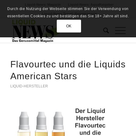
Liquid-News: Magazin
Liquid-News: AquaRatgeber
Durch die Nutzung der Webseite stimmen Sie der Verwendung von
Liquid-News Travel: Reisemagazin
essentiellen Cookies zu und bestätigen das Sie 18+ Jahre alt sind.
OK
Flavourtec und die Liquids
American Stars
LIQUID-HERSTELLER