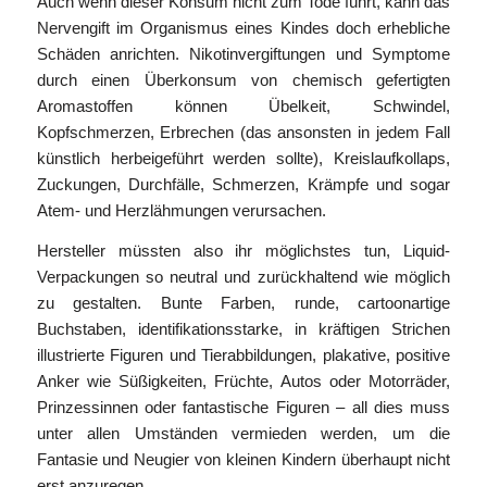
Auch wenn dieser Konsum nicht zum Tode führt, kann das
Nervengift im Organismus eines Kindes doch erhebliche
Schäden anrichten. Nikotinvergiftungen und Symptome
durch einen Überkonsum von chemisch gefertigten
Aromastoffen können Übelkeit, Schwindel,
Kopfschmerzen, Erbrechen (das ansonsten in jedem Fall
künstlich herbeigeführt werden sollte), Kreislaufkollaps,
Zuckungen, Durchfälle, Schmerzen, Krämpfe und sogar
Atem- und Herzlähmungen verursachen.
Hersteller müssten also ihr möglichstes tun, Liquid-
Verpackungen so neutral und zurückhaltend wie möglich
zu gestalten. Bunte Farben, runde, cartoonartige
Buchstaben, identifikationsstarke, in kräftigen Strichen
illustrierte Figuren und Tierabbildungen, plakative, positive
Anker wie Süßigkeiten, Früchte, Autos oder Motorräder,
Prinzessinnen oder fantastische Figuren – all dies muss
unter allen Umständen vermieden werden, um die
Fantasie und Neugier von kleinen Kindern überhaupt nicht
erst anzuregen.