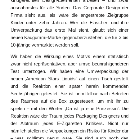
kindgerechten Design-Elementen arbeiten – und zwar
ausnahmslos für alle Sorten. Das Corporate Design der
Firma sieht aus, als wäre die angestrebte Zielgruppe
Kinder unter zehn Jahren. Wer die Flaschen und ihre
Umverpackung das erste Mal sieht, glaubt sich einer
neuen Kaugummi-Marke gegenüberzustehen, die für 3 bis
10-jährige vermarktet werden soll.
Wir haben die Wirkung eines Motivs einem statistisch
zwar nicht repräsentativen, aber umso beunruhigenderen
Test unterzogen. Wir haben eine Umverpackung der
neuen ‚American Stars Liquids‘ auf einen Tisch gestellt
und die Reaktion einer später herein kommenden
Sechsjährigen getestet. Sie ist unmittelbar nach Betreten
des Raumes auf die Box zugesteuert, um mit ihr zu
spielen – mit den Worten ‚Da ist ja eine Prinzessin‘. Die
Reaktion wäre der Traum jedes Packaging Designers und
der Albtraum jedes E-Zigaretten Kritikers. Nicht nur
nämlich stellen die Verpackungen ein Risiko für Kinder dar
– was schlimm genug wäre. Sie sind auch noch das