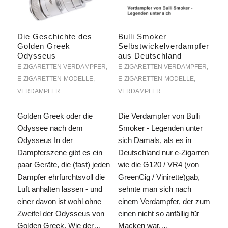
Die Geschichte des
Bulli Smoker –
Golden Greek
Selbstwickelverdampfer
Odysseus
aus Deutschland
E-ZIGARETTEN VERDAMPFER
,
E-ZIGARETTEN VERDAMPFER
,
E-ZIGARETTEN-MODELLE
,
E-ZIGARETTEN-MODELLE
,
VERDAMPFER
VERDAMPFER
Golden Greek oder die
Die Verdampfer von Bulli
Odyssee nach dem
Smoker - Legenden unter
Odysseus In der
sich Damals, als es in
Dampferszene gibt es ein
Deutschland nur e-Zigarren
paar Geräte, die (fast) jeden
wie die G120 / VR4 (von
Dampfer ehrfurchtsvoll die
GreenCig / Vinirette)gab,
Luft anhalten lassen - und
sehnte man sich nach
einer davon ist wohl ohne
einem Verdampfer, der zum
Zweifel der Odysseus von
einen nicht so anfällig für
Golden Greek. Wie der…
Macken war,…