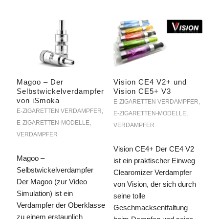
Vision CE4 V2+ und
Magoo – Der
Vision CE5+ V3
Selbstwickelverdampfer
von iSmoka
E-ZIGARETTEN VERDAMPFER
,
E-ZIGARETTEN VERDAMPFER
,
E-ZIGARETTEN-MODELLE
,
E-ZIGARETTEN-MODELLE
,
VERDAMPFER
VERDAMPFER
Vision CE4+ Der CE4 V2
Magoo –
ist ein praktischer Einweg
Selbstwickelverdampfer
Clearomizer Verdampfer
Der Magoo (zur Video
von Vision, der sich durch
Simulation) ist ein
seine tolle
Verdampfer der Oberklasse
Geschmacksentfaltung
zu einem erstaunlich