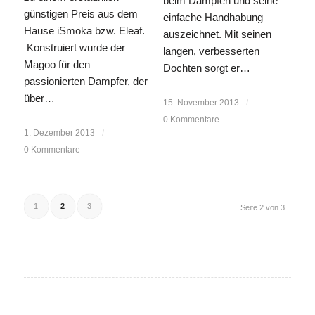
beim Dampfen und seine
günstigen Preis aus dem
einfache Handhabung
Hause iSmoka bzw. Eleaf.
auszeichnet. Mit seinen
Konstruiert wurde der
langen, verbesserten
Magoo für den
Dochten sorgt er…
passionierten Dampfer, der
über…
15. November 2013
/
0 Kommentare
1. Dezember 2013
/
0 Kommentare
1
2
3
Seite 2 von 3