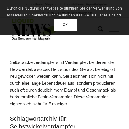
Liquid-News: Magazin
Liquid-News: AquaRatgeber
Durch die Nutzung der Webseite stimmen Sie der Verwendung von
Liquid-News Travel: Reisemagazin
essentiellen Cookies zu und bestätigen das Sie 18+ Jahre alt sind.
OK
Selbstwickelverdampfer sind Verdampfer, bei denen die
Heizwendel, also das Herzstück des Geräts, beliebig oft
neu gewickelt werden kann. Sie zeichnen sich nicht nur
durch eine lange Lebensdauer aus, sondern produzieren
auch oft durch deutlich mehr Dampf und Geschmack als
herkömmliche Fertig-Verdampfer. Diese Verdampfer
eignen sich nicht für Einsteiger.
Schlagwortarchiv für:
Selbstwickelverdampfer