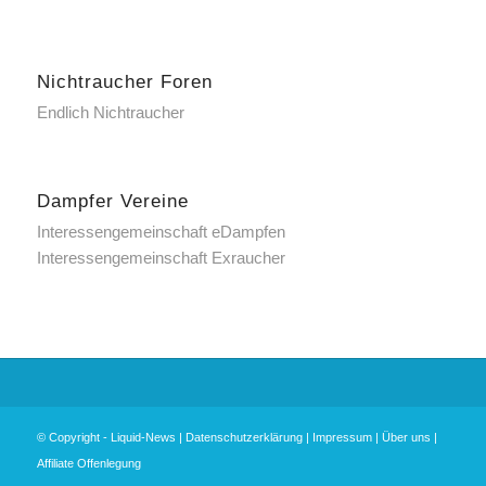
Nichtraucher Foren
Endlich Nichtraucher
Dampfer Vereine
Interessengemeinschaft eDampfen
Interessengemeinschaft Exraucher
© Copyright -
Liquid-News
|
Datenschutzerklärung
|
Impressum
|
Über uns
|
Affiliate Offenlegung