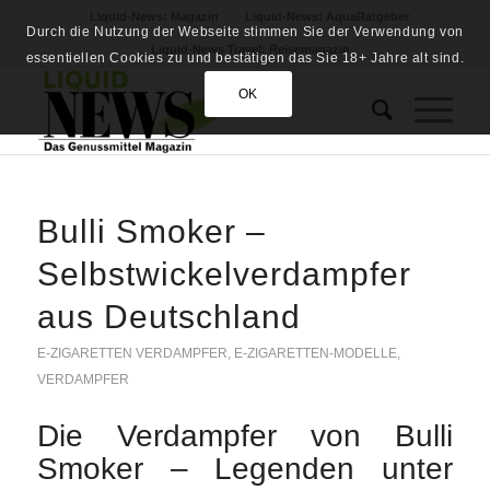
Liquid-News: Magazin
Liquid-News: AquaRatgeber
Durch die Nutzung der Webseite stimmen Sie der Verwendung von
Liquid-News Travel: Reisemagazin
essentiellen Cookies zu und bestätigen das Sie 18+ Jahre alt sind.
OK
Bulli Smoker –
Selbstwickelverdampfer
aus Deutschland
E-ZIGARETTEN VERDAMPFER
,
E-ZIGARETTEN-MODELLE
,
VERDAMPFER
Die Verdampfer von Bulli
Smoker – Legenden unter