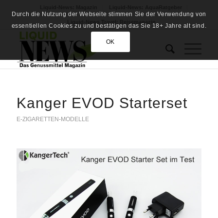
Liquid-News: Magazin
Liquid-News: AquaRatgeber
Durch die Nutzung der Webseite stimmen Sie der Verwendung von
Liquid-News Travel: Reisemagazin
essentiellen Cookies zu und bestätigen das Sie 18+ Jahre alt sind.
OK
Kanger EVOD Starterset
E-ZIGARETTEN-MODELLE