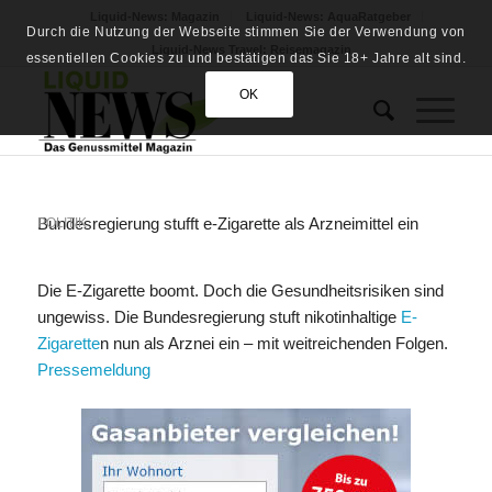
Liquid-News: Magazin
Liquid-News: AquaRatgeber
Durch die Nutzung der Webseite stimmen Sie der Verwendung von
Liquid-News Travel: Reisemagazin
essentiellen Cookies zu und bestätigen das Sie 18+ Jahre alt sind.
OK
Bundesregierung stufft e-Zigarette als Arzneimittel ein
POLITIK
Die E-Zigarette boomt. Doch die Gesundheitsrisiken sind
ungewiss. Die Bundesregierung stuft nikotinhaltige
E-
Zigarette
n nun als Arznei ein – mit weitreichenden Folgen.
Pressemeldung