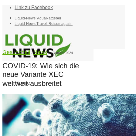
Link zu Facebook
Liquid-News: AquaRatgeber
Liquid-News Travel: Reisemagazin
Gesundheit
,
News
12. Oktober 2024
COVID-19: Wie sich die
neue Variante XEC
weltweit ausbreitet
Home
Suche
Menü
Menü