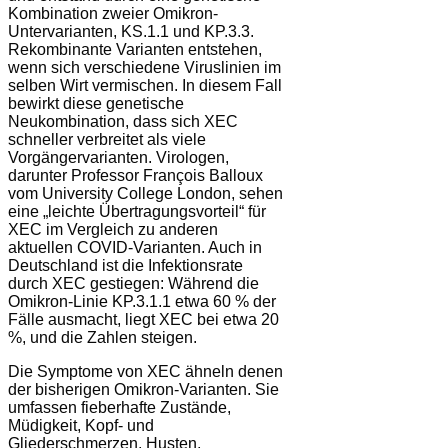
Kombination zweier Omikron-
Untervarianten, KS.1.1 und KP.3.3.
Rekombinante Varianten entstehen,
wenn sich verschiedene Viruslinien im
selben Wirt vermischen. In diesem Fall
bewirkt diese genetische
Neukombination, dass sich XEC
schneller verbreitet als viele
Vorgängervarianten​. Virologen,
darunter Professor François Balloux
vom University College London, sehen
eine „leichte Übertragungsvorteil“ für
XEC im Vergleich zu anderen
aktuellen COVID-Varianten. Auch in
Deutschland ist die Infektionsrate
durch XEC gestiegen: Während die
Omikron-Linie KP.3.1.1 etwa 60 % der
Fälle ausmacht, liegt XEC bei etwa 20
%, und die Zahlen steigen​.
Die Symptome von XEC ähneln denen
der bisherigen Omikron-Varianten. Sie
umfassen fieberhafte Zustände,
Müdigkeit, Kopf- und
Gliederschmerzen, Husten,