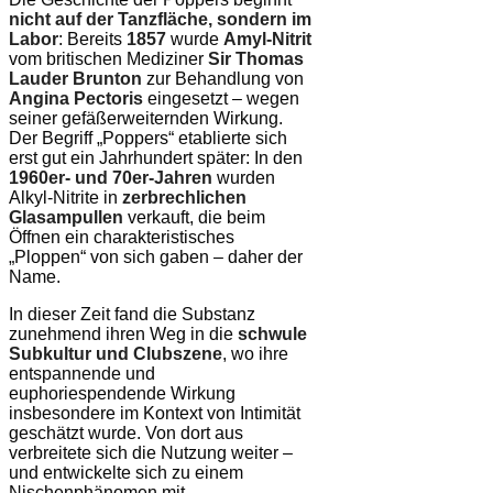
nicht auf der Tanzfläche, sondern im
Labor
: Bereits
1857
wurde
Amyl-Nitrit
vom britischen Mediziner
Sir Thomas
Lauder Brunton
zur Behandlung von
Angina Pectoris
eingesetzt – wegen
seiner gefäßerweiternden Wirkung.
Der Begriff „Poppers“ etablierte sich
erst gut ein Jahrhundert später: In den
1960er- und 70er-Jahren
wurden
Alkyl-Nitrite in
zerbrechlichen
Glasampullen
verkauft, die beim
Öffnen ein charakteristisches
„Ploppen“ von sich gaben – daher der
Name.
In dieser Zeit fand die Substanz
zunehmend ihren Weg in die
schwule
Subkultur und Clubszene
, wo ihre
entspannende und
euphoriespendende Wirkung
insbesondere im Kontext von Intimität
geschätzt wurde. Von dort aus
verbreitete sich die Nutzung weiter –
und entwickelte sich zu einem
Nischenphänomen mit