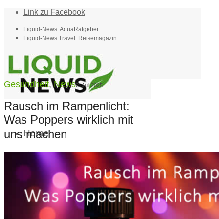
Link zu Facebook
Liquid-News: AquaRatgeber
Liquid-News Travel: Reisemagazin
Gesundheit
,
News
2. Juli 2025
Rausch im Rampenlicht:
Was Poppers wirklich mit
uns machen
Home
Suche
Menü
Menü