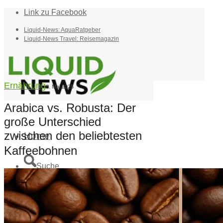
Link zu Facebook
Liquid-News: AquaRatgeber
Liquid-News Travel: Reisemagazin
Ernährung
8. Mai 2025
Arabica vs. Robusta: Der
große Unterschied
zwischen den beliebtesten
Home
Kaffeebohnen
Suche
Menü
Menü