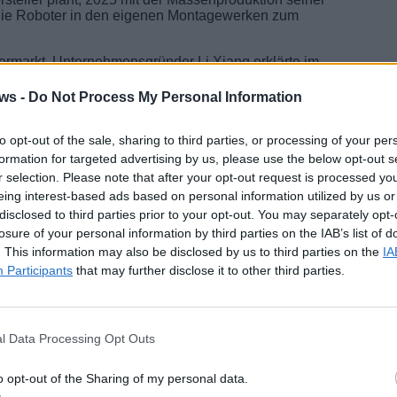
die Roboter in den eigenen Montagewerken zum
termarkt. Unternehmensgründer Li Xiang erklärte im
er entwickeln“ werde.
ws -
Do Not Process My Personal Information
Elektrofahrzeugen und Robotik
to opt-out of the sale, sharing to third parties, or processing of your per
e Robotik als logische Konsequenz der technologischen
formation for targeted advertising by us, please use the below opt-out s
sorik und künstlicher Intelligenz lassen sich leicht
r selection. Please note that after your opt-out request is processed y
eing interest-based ads based on personal information utilized by us or
disclosed to third parties prior to your opt-out. You may separately opt-
losure of your personal information by third parties on the IAB’s list of
. This information may also be disclosed by us to third parties on the
IA
Participants
that may further disclose it to other third parties.
klärt:
g und hochpräzise Motoren – ursprünglich für
l Data Processing Opt Outs
s Sehen, Denken und Bewegen beizubringen.“
m November vorgestellt wurde. Er nutzt firmeneigene
o opt-out of the Sharing of my personal data.
leich zu Teslas
Optimus
, der 22 Freiheitsgrade besitzt.