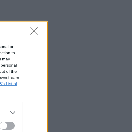
sonal or
ection to
ou may
 personal
out of the
 downstream
B’s List of