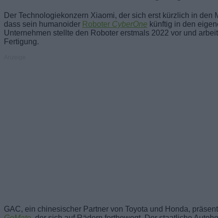
Der Technologiekonzern Xiaomi, der sich erst kürzlich in den 
dass sein humanoider
Roboter
CyberOne
künftig in den eigen
Unternehmen stellte den Roboter erstmals 2022 vor und arbeitet
Fertigung.
Anzeige
GAC, ein chinesischer Partner von Toyota und Honda, präse
GoMate
, der sich auf Rädern fortbewegt. Der staatliche Autoh