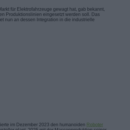
Markt für Elektrofahrzeuge gewagt hat, gab bekannt,
en Produktionslinien eingesetzt werden soll. Das
 nun an dessen Integration in die industrielle
ntierte im Dezember 2023 den humanoiden
Roboter
ersteller plant, 2025 mit der Massenproduktion seiner