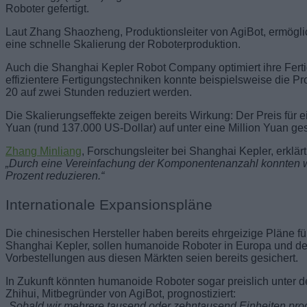
Roboter gefertigt.
Laut Zhang Shaozheng, Produktionsleiter von AgiBot, ermöglic
eine schnelle Skalierung der Roboterproduktion.
Auch die Shanghai Kepler Robot Company optimiert ihre Fer
effizientere Fertigungstechniken konnte beispielsweise die 
20 auf zwei Stunden reduziert werden.
Die Skalierungseffekte zeigen bereits Wirkung: Der Preis für 
Yuan (rund 137.000 US-Dollar) auf unter eine Million Yuan ge
Zhang Minliang
, Forschungsleiter bei Shanghai Kepler, erklärt
„Durch eine Vereinfachung der Komponentenanzahl konnten w
Prozent reduzieren.“
Internationale Expansionspläne
Die chinesischen Hersteller haben bereits ehrgeizige Pläne f
Shanghai Kepler, sollen humanoide Roboter in Europa und de
Vorbestellungen aus diesen Märkten seien bereits gesichert.
In Zukunft könnten humanoide Roboter sogar preislich unter 
Zhihui, Mitbegründer von AgiBot, prognostiziert:
„Sobald wir mehrere tausend oder zehntausend Einheiten produ