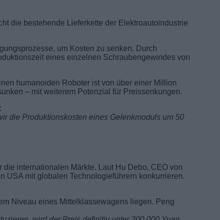
ht die bestehende Lieferkette der Elektroautoindustrie
tigungsprozesse, um Kosten zu senken. Durch
Produktionszeit eines einzelnen Schraubengewindes von
einen humanoiden Roboter ist von über einer Million
sunken – mit weiterem Potenzial für Preissenkungen.
:
ir die Produktionskosten eines Gelenkmoduls um 50
ür die internationalen Märkte. Laut Hu Debo, CEO von
n USA mit globalen Technologieführern konkurrieren.
dem Niveau eines Mittelklassewagens liegen. Peng
zieren, wird der Preis definitiv unter 200.000 Yuan