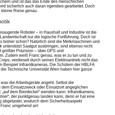
tlöchern und ist das das Ende des menschlichen
wird sicherlich auch daran irgendwo gearbeitet. Doch
 kleine Riese genau.
otik
saugende Roboter – in Haushalt und Industrie ist die
Landwirtschaft nur die logische Fortführung. Doch ist
as bisher schon? Natürlich sind die Melkmaschinen und
ik unterstützt Saatgut ausbringen, sind ebenso nicht
it größter Präzision – über GPS und
om. Zudem weiß Franc genau, was er zu tun und zu
rops, verdieselt durch seinen Elektroantrieb nicht das
um Beispiel Infrarotkameras. Die Schülern der HBLFA
die Technische Universität Wien haben hier ganze
 was die Arbeitsgeräte angeht. Selbst die
u dem Einsatzzweck oder Einsatzort angeglichen
c „auf dem Bierdeckel“ wenden kann. Infrarotkamera,
er“, der punktgenau landen kann, denn er hat eine
ng abgetastet, wodurch dem Sicherheitsaspekt
t Franc umgehend an!