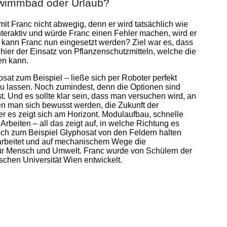
hwimmbad oder Urlaub?
mit Franc nicht abwegig, denn er wird tatsächlich wie
teraktiv und würde Franc einen Fehler machen, wird er
 kann Franc nun eingesetzt werden? Ziel war es, dass
 hier der Einsatz von Pflanzenschutzmitteln, welche die
en kann.
t zum Beispiel – ließe sich per Roboter perfekt
zu lassen. Noch zumindest, denn die Optionen sind
t. Und es sollte klar sein, dass man versuchen wird, an
en man sich bewusst werden, die Zukunft der
ber es zeigt sich am Horizont. Modulaufbau, schnelle
rbeiten – all das zeigt auf, in welche Richtung es
ch zum Beispiel Glyphosat von den Feldern halten
d arbeitet und auf mechanischem Wege die
für Mensch und Umwelt. Franc wurde von Schülern der
chen Universität Wien entwickelt.