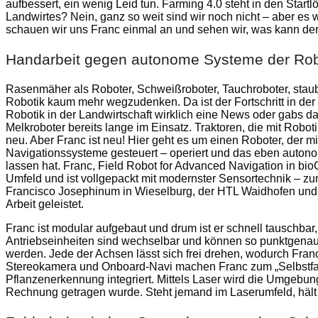
aufbessert, ein wenig Leid tun. Farming 4.0 steht in den Star
Landwirtes? Nein, ganz so weit sind wir noch nicht – aber es 
schauen wir uns Franc einmal an und sehen wir, was kann der
Handarbeit gegen autonome Systeme der Rob
Rasenmäher als Roboter, Schweißroboter, Tauchroboter, staub
Robotik kaum mehr wegzudenken. Da ist der Fortschritt in der 
Robotik in der Landwirtschaft wirklich eine News oder gabs d
Melkroboter bereits lange im Einsatz. Traktoren, die mit Robot
neu. Aber Franc ist neu! Hier geht es um einen Roboter, der m
Navigationssysteme gesteuert – operiert und das eben auton
lassen hat. Franc, Field Robot for Advanced Navigation in bioC
Umfeld und ist vollgepackt mit modernster Sensortechnik – z
Francisco Josephinum in Wieselburg, der HTL Waidhofen und 
Arbeit geleistet.
Franc ist modular aufgebaut und drum ist er schnell tauschbar,
Antriebseinheiten sind wechselbar und können so punktgena
werden. Jede der Achsen lässt sich frei drehen, wodurch Fran
Stereokamera und Onboard-Navi machen Franc zum „Selbstfahr
Pflanzenerkennung integriert. Mittels Laser wird die Umgebu
Rechnung getragen wurde. Steht jemand im Laserumfeld, häl