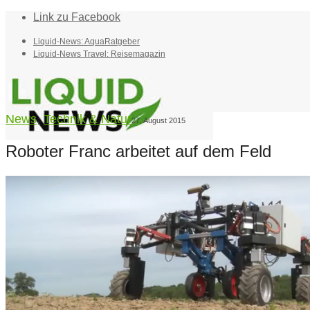
Link zu Facebook
Liquid-News: AquaRatgeber
Liquid-News Travel: Reisemagazin
News
,
Technik & Natur
27. August 2015
Roboter Franc arbeitet auf dem Feld
Home
Suche
Menü
Menü