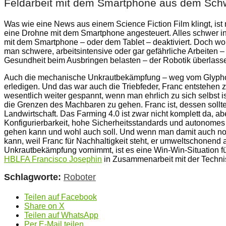
Feldarbeit mit dem Smartphone aus dem Sc
Was wie eine News aus einem Science Fiction Film klingt, ist 
eine Drohne mit dem Smartphone angesteuert. Alles schwer in
mit dem Smartphone – oder dem Tablet – deaktiviert. Doch wo
man schwere, arbeitsintensive oder gar gefährliche Arbeiten –
Gesundheit beim Ausbringen belasten – der Robotik überlass
Auch die mechanische Unkrautbekämpfung – weg vom Glyphosa
erledigen. Und das war auch die Triebfeder, Franc entstehen 
wesentlich weiter gespannt, wenn man ehrlich zu sich selbst is
die Grenzen des Machbaren zu gehen. Franc ist, dessen sollt
Landwirtschaft. Das Farming 4.0 ist zwar nicht komplett da, a
Konfigurierbarkeit, hohe Sicherheitsstandards und autonomes A
gehen kann und wohl auch soll. Und wenn man damit auch no
kann, weil Franc für Nachhaltigkeit steht, er umweltschonen
Unkrautbekämpfung vornimmt, ist es eine Win-Win-Situation 
HBLFA Francisco Josephin
in Zusammenarbeit mit der Technis
Schlagworte:
Roboter
Teilen auf Facebook
Share on X
Teilen auf WhatsApp
Per E-Mail teilen