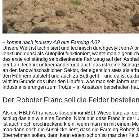
– kommt nach Industry 4.0 nun Farming 4.0?
Unsere Welt ist technisiert und technisch durchgestylt von A
lenkt und quasi als Autopilot funktioniert, wartet man eigentli
das erste vollständig selbstlenkende Fahrzeug auf den Asphal
per Lan-Technik untereinander und auch das ist keine Schlag
an den landwirtschaftlichen Sektor, der eigentlich stets als ar
den Hühnern aufsteht und auch zu Bett geht – und da ist es d
wirft im Grunde das über den Haufen, was man seit Jahrtause
Industrialisierungen zum Trotze – in Ansätzen beibehalten hat.
Der Roboter Franc soll die Felder bestellen
Als die HBLFA Francisco Josephinum/BLT Wieselburg auf der M
schlug das ein wie eine Bombe! Nicht nur, dass Franc in der Lag
ist auch noch erschreckend klein, wenn man ihn mit einem M
man dann noch die Ausblicke liest, dass die Farming Robots d
übernehmen sollen, dann kann einem schon so mancher Feldar