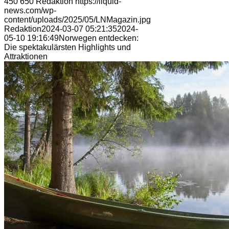
450
650
Redaktion
https://liquid-
news.com/wp-
content/uploads/2025/05/LNMagazin.jpg
Redaktion
2024-03-07 05:21:35
2024-
05-10 19:16:49
Norwegen entdecken:
Die spektakulärsten Highlights und
Attraktionen