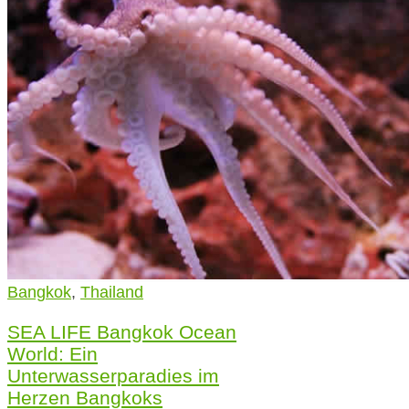
Bangkok
,
Thailand
SEA LIFE Bangkok Ocean
World: Ein
Unterwasserparadies im
Herzen Bangkoks