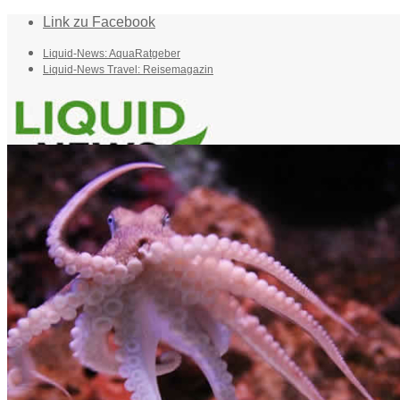
Link zu Facebook
Liquid-News: AquaRatgeber
Liquid-News Travel: Reisemagazin
Home
Suche
Menü
Menü