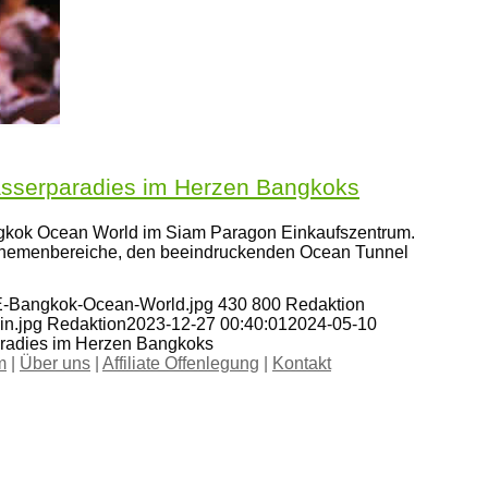
sserparadies im Herzen Bangkoks
ngkok Ocean World im Siam Paragon Einkaufszentrum.
Themenbereiche, den beeindruckenden Ocean Tunnel
FE-Bangkok-Ocean-World.jpg
430
800
Redaktion
in.jpg
Redaktion
2023-12-27 00:40:01
2024-05-10
radies im Herzen Bangkoks
m
|
Über uns
|
Affiliate Offenlegung
|
Kontakt