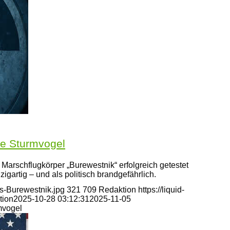
ne Sturmvogel
arschflugkörper „Burewestnik“ erfolgreich getestet
zigartig – und als politisch brandgefährlich.
s-Burewestnik.jpg
321
709
Redaktion
https://liquid-
tion
2025-10-28 03:12:31
2025-11-05
mvogel