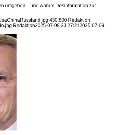
en umgehen – und warum Desinformation zur
itUsaChinaRussland.jpg
430
800
Redaktion
in.jpg
Redaktion
2025-07-09 23:27:21
2025-07-09