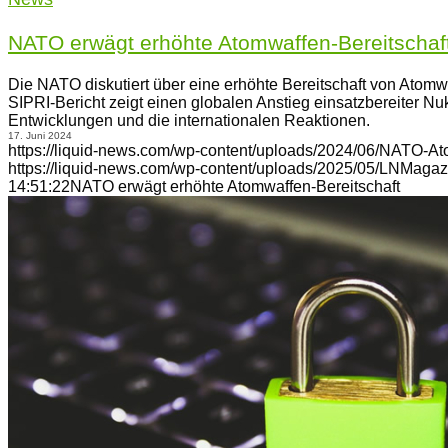
NATO erwägt erhöhte Atomwaffen-Bereitschaf
Die NATO diskutiert über eine erhöhte Bereitschaft von Atomwa
SIPRI-Bericht zeigt einen globalen Anstieg einsatzbereiter Nu
Entwicklungen und die internationalen Reaktionen.
17. Juni 2024
https://liquid-news.com/wp-content/uploads/2024/06/NATO-At
https://liquid-news.com/wp-content/uploads/2025/05/LNMagaz
14:51:22
NATO erwägt erhöhte Atomwaffen-Bereitschaft