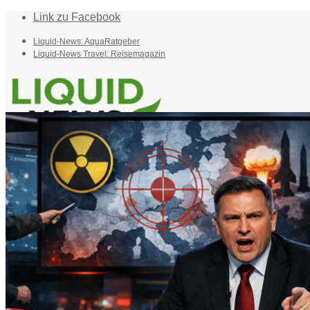
Link zu Facebook
Liquid-News: AquaRatgeber
Liquid-News Travel: Reisemagazin
Home
Suche
Menü
Menü