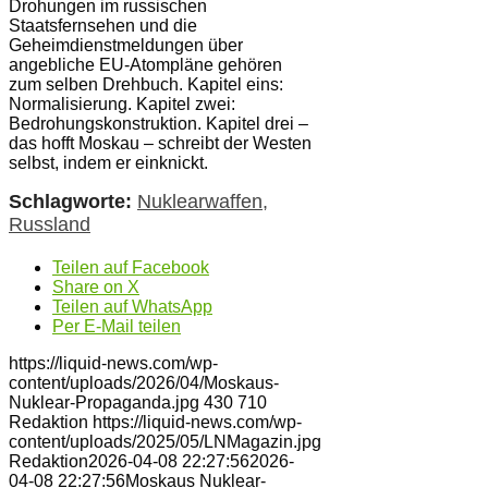
Drohungen im russischen
Staatsfernsehen und die
Geheimdienstmeldungen über
angebliche EU-Atompläne gehören
zum selben Drehbuch. Kapitel eins:
Normalisierung. Kapitel zwei:
Bedrohungskonstruktion. Kapitel drei –
das hofft Moskau – schreibt der Westen
selbst, indem er einknickt.
Schlagworte:
Nuklearwaffen
,
Russland
Teilen auf Facebook
Share on X
Teilen auf WhatsApp
Per E-Mail teilen
https://liquid-news.com/wp-
content/uploads/2026/04/Moskaus-
Nuklear-Propaganda.jpg
430
710
Redaktion
https://liquid-news.com/wp-
content/uploads/2025/05/LNMagazin.jpg
Redaktion
2026-04-08 22:27:56
2026-
04-08 22:27:56
Moskaus Nuklear-