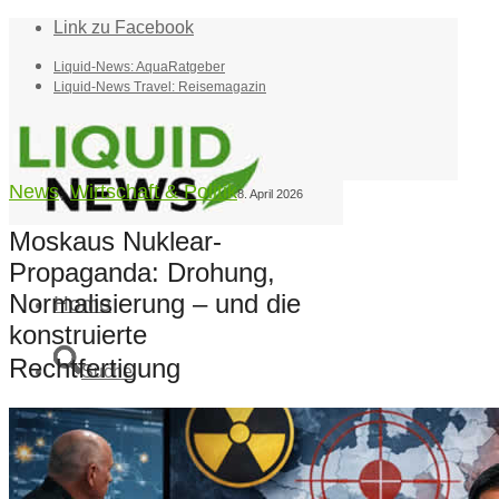
Link zu Facebook
Liquid-News: AquaRatgeber
Liquid-News Travel: Reisemagazin
News
,
Wirtschaft & Politik
8. April 2026
Moskaus Nuklear-
Propaganda: Drohung,
Normalisierung – und die
Home
konstruierte
Rechtfertigung
Suche
Menü
Menü