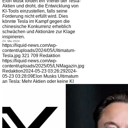
Elon Musk fordert ein Viertel der Tesla-
Aktien und droht, die Entwicklung von
KI-Tools einzustellen, falls seine
Forderung nicht erfüllt wird. Dies
könnte Tesla im Kampf gegen die
chinesische Konkurrenz erheblich
schwächen und Aktionäre zur Klage
inspirieren.
23. Mai 2024
https://liquid-news.com/wp-
content/uploads/2024/05/Ultimatum-
Tesla.jpg
321
709
Redaktion
https://liquid-news.com/wp-
content/uploads/2025/05/LNMagazin.jpg
Redaktion
2024-05-23 03:26:29
2024-
05-23 03:28:09
Elon Musks Ultimatum
an Tesla: Mehr Aktien oder keine KI