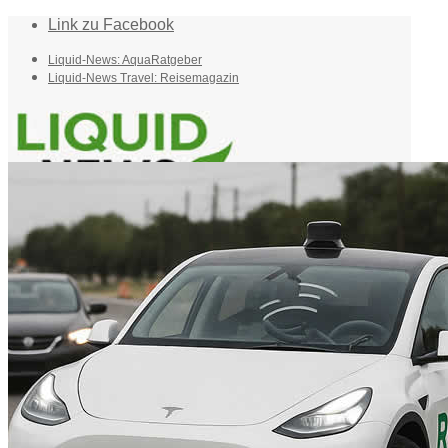
Link zu Facebook
Liquid-News: AquaRatgeber
Liquid-News Travel: Reisemagazin
Home
Suche
Menü
Menü