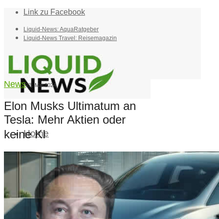
Link zu Facebook
Liquid-News: AquaRatgeber
Liquid-News Travel: Reisemagazin
News
23. Mai 2024
Elon Musks Ultimatum an
Tesla: Mehr Aktien oder
keine KI
Home
Suche
Menü
Menü