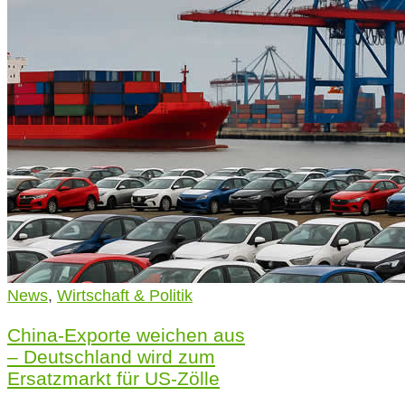
News
,
Wirtschaft & Politik
China-Exporte weichen aus
– Deutschland wird zum
Ersatzmarkt für US-Zölle