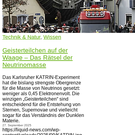
Technik & Natur
,
Wissen
Geisterteilchen auf der
Waage – Das Rätsel der
Neutrinomasse
Das Karlsruher KATRIN-Experiment
hat die bislang strengste Obergrenze
für die Masse von Neutrinos gesetzt:
weniger als 0,45 Elektronenvolt. Die
winzigen „Geisterteilchen“ sind
entscheidend für die Entstehung von
Sternen, Supernovae und vielleicht
sogar für das Verständnis der Dunklen
Materie.
27. September 2025
https://liquid-news.com/wp-