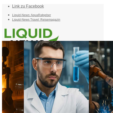
Link zu Facebook
Liquid-News: AquaRatgeber
Liquid-News Travel: Reisemagazin
Home
Suche
Menü
Menü