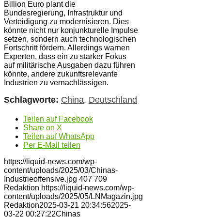
Billion Euro plant die
Bundesregierung, Infrastruktur und
Verteidigung zu modernisieren. Dies
könnte nicht nur konjunkturelle Impulse
setzen, sondern auch technologischen
Fortschritt fördern. Allerdings warnen
Experten, dass ein zu starker Fokus
auf militärische Ausgaben dazu führen
könnte, andere zukunftsrelevante
Industrien zu vernachlässigen.
Schlagworte:
China
,
Deutschland
Teilen auf Facebook
Share on X
Teilen auf WhatsApp
Per E-Mail teilen
https://liquid-news.com/wp-
content/uploads/2025/03/Chinas-
Industrieoffensive.jpg
407
709
Redaktion
https://liquid-news.com/wp-
content/uploads/2025/05/LNMagazin.jpg
Redaktion
2025-03-21 20:34:56
2025-
03-22 00:27:22
Chinas