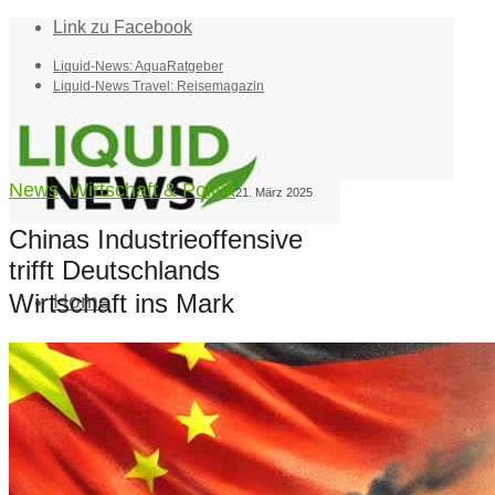
Link zu Facebook
Liquid-News: AquaRatgeber
Liquid-News Travel: Reisemagazin
News
,
Wirtschaft & Politik
21. März 2025
Chinas Industrieoffensive
trifft Deutschlands
Wirtschaft ins Mark
Home
Suche
Menü
Menü