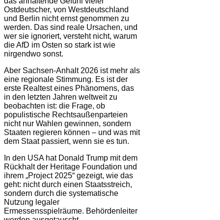
das anhaltende Gefühl vieler
Ostdeutscher, von Westdeutschland
und Berlin nicht ernst genommen zu
werden. Das sind reale Ursachen, und
wer sie ignoriert, versteht nicht, warum
die AfD im Osten so stark ist wie
nirgendwo sonst.
Aber Sachsen-Anhalt 2026 ist mehr als
eine regionale Stimmung. Es ist der
erste Realtest eines Phänomens, das
in den letzten Jahren weltweit zu
beobachten ist: die Frage, ob
populistische Rechtsaußenparteien
nicht nur Wahlen gewinnen, sondern
Staaten regieren können – und was mit
dem Staat passiert, wenn sie es tun.
In den USA hat Donald Trump mit dem
Rückhalt der Heritage Foundation und
ihrem „Project 2025“ gezeigt, wie das
geht: nicht durch einen Staatsstreich,
sondern durch die systematische
Nutzung legaler
Ermessensspielräume. Behördenleiter
werden ausgetauscht.