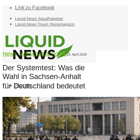
Link zu Facebook
Liquid-News: AquaRatgeber
Liquid-News Travel: Reisemagazin
News
,
Wirtschaft & Politik
15. April 2026
Der Systemtest: Was die
Wahl in Sachsen-Anhalt
für Deutschland bedeutet
Home
Suche
Menü
Menü