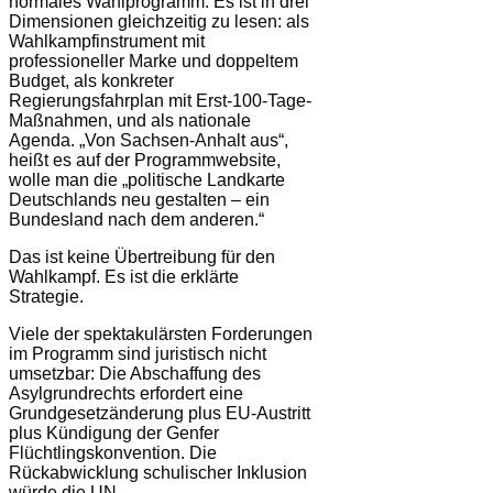
normales Wahlprogramm. Es ist in drei
Dimensionen gleichzeitig zu lesen: als
Wahlkampfinstrument mit
professioneller Marke und doppeltem
Budget, als konkreter
Regierungsfahrplan mit Erst-100-Tage-
Maßnahmen, und als nationale
Agenda. „Von Sachsen-Anhalt aus“,
heißt es auf der Programmwebsite,
wolle man die „politische Landkarte
Deutschlands neu gestalten – ein
Bundesland nach dem anderen.“
Das ist keine Übertreibung für den
Wahlkampf. Es ist die erklärte
Strategie.
Viele der spektakulärsten Forderungen
im Programm sind juristisch nicht
umsetzbar: Die Abschaffung des
Asylgrundrechts erfordert eine
Grundgesetzänderung plus EU-Austritt
plus Kündigung der Genfer
Flüchtlingskonvention. Die
Rückabwicklung schulischer Inklusion
würde die UN-