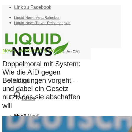
Link zu Facebook
Liquid-News: AquaRatgeber
Liquid-News Travel: Reisemagazin
News
,
Wirtschaft & Politik
1. Juni 2025
Doppelmoral mit System:
Wie die AfD gegen
Beleidigungen vorgeht –
Home
und dabei ein Gesetz
nutzt, das sie abschaffen
Suche
will
Menü
Menü