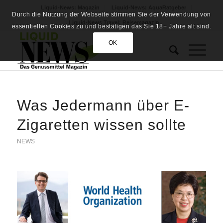
Liquid-News: Magazin
Liquid-News: AquaRatgeber
Durch die Nutzung der Webseite stimmen Sie der Verwendung von
Liquid-News Travel: Reisemagazin
essentiellen Cookies zu und bestätigen das Sie 18+ Jahre alt sind.
OK
Was Jedermann über E-
Zigaretten wissen sollte
NEWS