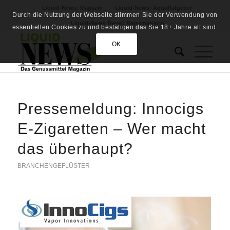
Liquid-News: Magazin
Liquid-News: AquaRatgeber
Durch die Nutzung der Webseite stimmen Sie der Verwendung von
Liquid-News Travel: Reisemagazin
essentiellen Cookies zu und bestätigen das Sie 18+ Jahre alt sind.
OK
Pressemeldung: Innocigs
E-Zigaretten – Wer macht
das überhaupt?
BRANCHENGEFLÜSTER