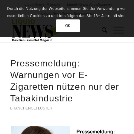
Liquid-News: Magazin
Liquid-News: AquaRatgeber
Durch die Nutzung der Webseite stimmen Sie der Verwendung von
Liquid-News Travel: Reisemagazin
essentiellen Cookies zu und bestätigen das Sie 18+ Jahre alt sind.
OK
Pressemeldung:
Warnungen vor E-
Zigaretten nützen nur der
Tabakindustrie
BRANCHENGEFLÜSTER