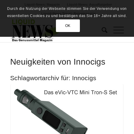
Liquid-News: Magazin
Liquid-News: AquaRatgeber
Durch die Nutzung der Webseite stimmen Sie der Verwendung von
Liquid-News Travel: Reisemagazin
essentiellen Cookies zu und bestätigen das Sie 18+ Jahre alt sind.
OK
Neuigkeiten von Innocigs
Schlagwortarchiv für:
Innocigs