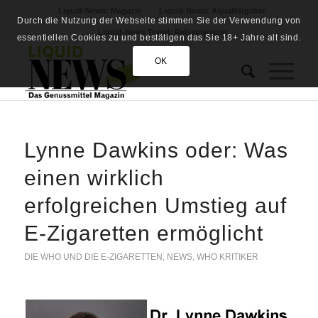
Liquid-News: Magazin
Liquid-News: AquaRatgeber
Durch die Nutzung der Webseite stimmen Sie der Verwendung von
Liquid-News Travel: Reisemagazin
essentiellen Cookies zu und bestätigen das Sie 18+ Jahre alt sind.
OK
Lynne Dawkins oder: Was
einen wirklich
erfolgreichen Umstieg auf
E-Zigaretten ermöglicht
DIE WHO UND DIE E-ZIGARETTEN
,
NEWS
,
WHO KRITIKER