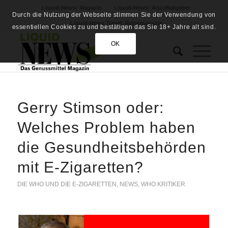
Liquid-News: Magazin
Liquid-News: AquaRatgeber
Durch die Nutzung der Webseite stimmen Sie der Verwendung von
Liquid-News Travel: Reisemagazin
essentiellen Cookies zu und bestätigen das Sie 18+ Jahre alt sind.
OK
Gerry Stimson oder:
Welches Problem haben
die Gesundheitsbehörden
mit E-Zigaretten?
DIE WHO UND DIE E-ZIGARETTEN
,
NEWS
,
WHO KRITIKER