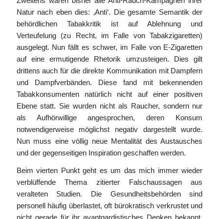
Zweitens waren bisher alle Anti-Rauch-Kampagnen ihrer
Natur nach eben dies: ‚Anti‘. Die gesamte Semantik der
behördlichen Tabakkritik ist auf Ablehnung und
Verteufelung (zu Recht, im Falle von Tabakzigaretten)
ausgelegt. Nun fällt es schwer, im Falle von E-Zigaretten
auf eine ermutigende Rhetorik umzusteigen. Dies gilt
drittens auch für die direkte Kommunikation mit Dampfern
und Dampfverbänden. Diese fand mit bekennenden
Tabakkonsumenten natürlich nicht auf einer positiven
Ebene statt. Sie wurden nicht als Raucher, sondern nur
als Aufhörwillige angesprochen, deren Konsum
notwendigerweise möglichst negativ dargestellt wurde.
Nun muss eine völlig neue Mentalität des Austausches
und der gegenseitigen Inspiration geschaffen werden.
Beim vierten Punkt geht es um das mich immer wieder
verblüffende Thema zitierter Falschaussagen aus
veralteten Studien. Die Gesundheitsbehörden sind
personell häufig überlastet, oft bürokratisch verkrustet und
nicht gerade für ihr avantgardistisches Denken bekannt.