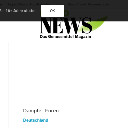
in
Liquid-News: AquaRatgeber
Liquid-News Travel: Reisemagazin
ie 18+ Jahre alt sind.
OK
Dampfer Foren
Deutschland