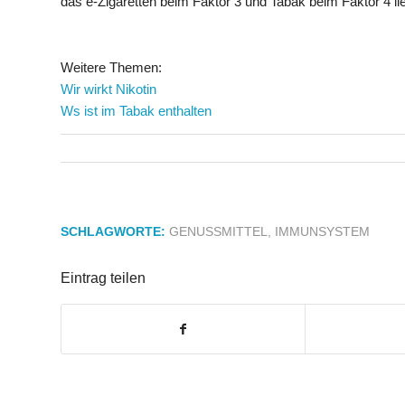
das e-Zigaretten beim Faktor 3 und Tabak beim Faktor 4 lie
Weitere Themen:
Wir wirkt Nikotin
Ws ist im Tabak enthalten
SCHLAGWORTE:
GENUSSMITTEL
,
IMMUNSYSTEM
Eintrag teilen