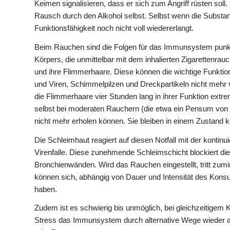
Keimen signalisieren, dass er sich zum Angriff rüsten soll
Rausch durch den Alkohol selbst. Selbst wenn die Substanz
Funktionsfähigkeit noch nicht voll wiedererlangt.
Beim Rauchen sind die Folgen für das Immunsystem punktue
Körpers, die unmittelbar mit dem inhalierten Zigarettenrauc
und ihre Flimmerhaare. Diese können die wichtige Funktio
und Viren, Schimmelpilzen und Dreckpartikeln nicht mehr v
die Flimmerhaare vier Stunden lang in ihrer Funktion extre
selbst bei moderaten Rauchern (die etwa ein Pensum von vie
nicht mehr erholen können. Sie bleiben in einem Zustand k
Die Schleimhaut reagiert auf diesen Notfall mit der kontin
Virenfalle. Diese zunehmende Schleimschicht blockiert d
Bronchienwänden. Wird das Rauchen eingestellt, tritt zumin
können sich, abhängig von Dauer und Intensität des Kons
haben.
Zudem ist es schwierig bis unmöglich, bei gleichzeitigem 
Stress das Immunsystem durch alternative Wege wieder a