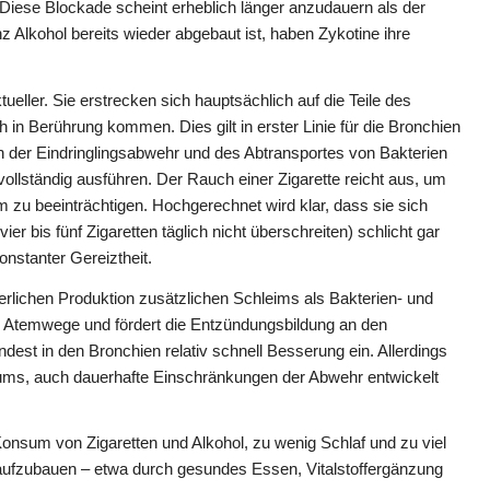
. Diese Blockade scheint erheblich länger anzudauern als der
 Alkohol bereits wieder abgebaut ist, haben Zykotine ihre
ller. Sie erstrecken sich hauptsächlich auf die Teile des
h in Berührung kommen. Dies gilt in erster Linie für die Bronchien
n der Eindringlingsabwehr und des Abtransportes von Bakterien
ollständig ausführen. Der Rauch einer Zigarette reicht aus, um
m zu beeinträchtigen. Hochgerechnet wird klar, dass sie sich
r bis fünf Zigaretten täglich nicht überschreiten) schlicht gar
onstanter Gereiztheit.
uierlichen Produktion zusätzlichen Schleims als Bakterien- und
ie Atemwege und fördert die Entzündungsbildung an den
dest in den Bronchien relativ schnell Besserung ein. Allerdings
ums, auch dauerhafte Einschränkungen der Abwehr entwickelt
Konsum von Zigaretten und Alkohol, zu wenig Schlaf und zu viel
ufzubauen – etwa durch gesundes Essen, Vitalstoffergänzung