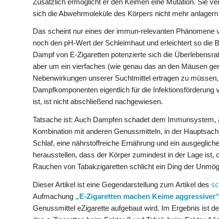
Zusätzlich ermöglicht er den Keimen eine Mutation. Sie ver
sich die Abwehrmoleküle des Körpers nicht mehr anlagern 
Das scheint nur eines der immun-relevanten Phänomene vo
noch den pH-Wert der Schleimhaut und erleichtert so die 
Dampf von E-Zigaretten potenzierte sich die Überlebensr
aber um ein vierfaches (wie genau das an den Mäusen gem
Nebenwirkungen unserer Suchtmittel ertragen zu müssen, i
Dampfkomponenten eigentlich für die Infektionsförderung 
ist, ist nicht abschließend nachgewiesen.
Tatsache ist: Auch Dampfen schadet dem Immunsystem, a
Kombination mit anderen Genussmitteln, in der Hauptsache
Schlaf, eine nährstoffreiche Ernährung und ein ausgegliche
herausstellen, dass der Körper zumindest in der Lage ist
Rauchen von Tabakzigaretten schlicht ein Ding der Unmögli
Dieser Artikel ist eine Gegendarstellung zum Artikel des
sc
Aufmachung
„E-Zigaretten machen Keime aggressiver
Genussmittel eZigarette aufgebaut wird. Im Ergebnis ist d