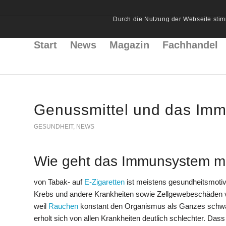
Durch die Nutzung der Webseite stim
Start
News
Magazin
Fachhandel
Genussmittel und das Im
GESUNDHEIT
,
NEWS
Wie geht das Immunsystem mi
von Tabak- auf
E-Zigaretten
ist meistens gesundheitsmotiv
Krebs und andere Krankheiten sowie Zellgewebeschäden 
weil
Rauchen
konstant den Organismus als Ganzes schwäch
erholt sich von allen Krankheiten deutlich schlechter. Das