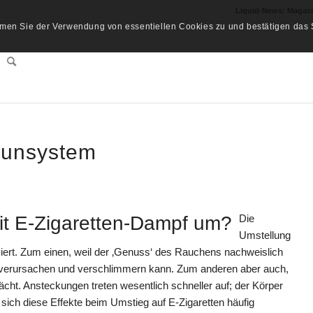
Liquid-News: Magaz
men Sie der Verwendung von essentiellen Cookies zu und bestätigen das S
munsystem
t E-Zigaretten-Dampf um?
Die
Umstellung
iert. Zum einen, weil der ‚Genuss‘ des Rauchens nachweislich
verursachen und verschlimmern kann. Zum anderen aber auch,
t. Ansteckungen treten wesentlich schneller auf; der Körper
s sich diese Effekte beim Umstieg auf E-Zigaretten häufig