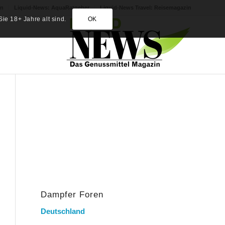
in
Liquid-News: AquaRatgeber
Liquid-News Travel: Reisemagazin
ie 18+ Jahre alt sind.
OK
Dampfer Foren
Deutschland