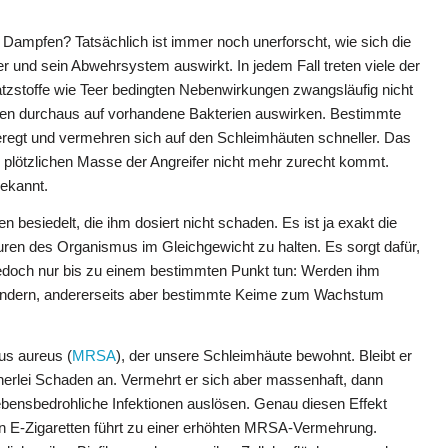
Dampfen? Tatsächlich ist immer noch unerforscht, wie sich die
r und sein Abwehrsystem auswirkt. In jedem Fall treten viele der
atzstoffe wie Teer bedingten Nebenwirkungen zwangsläufig nicht
etten durchaus auf vorhandene Bakterien auswirken. Bestimmte
egt und vermehren sich auf den Schleimhäuten schneller. Das
 plötzlichen Masse der Angreifer nicht mehr zurecht kommt.
ekannt.
 besiedelt, die ihm dosiert nicht schaden. Es ist ja exakt die
en des Organismus im Gleichgewicht zu halten. Es sorgt dafür,
jedoch nur bis zu einem bestimmten Punkt tun: Werden ihm
 behindern, andererseits aber bestimmte Keime zum Wachstum
us aureus (
MRSA
), der unsere Schleimhäute bewohnt. Bleibt er
nerlei Schaden an. Vermehrt er sich aber massenhaft, dann
lebensbedrohliche Infektionen auslösen. Genau diesen Effekt
 E-Zigaretten führt zu einer erhöhten MRSA-Vermehrung.