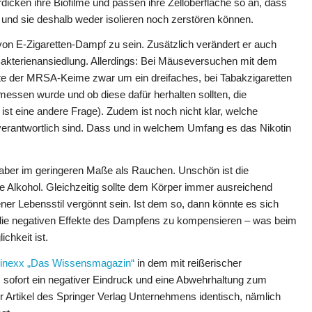
dicken ihre Biofilme und passen ihre Zelloberfläche so an, dass
und sie deshalb weder isolieren noch zerstören können.
n E-Zigaretten-Dampf zu sein. Zusätzlich verändert er auch
Bakterienansiedlung. Allerdings: Bei Mäuseversuchen mit dem
ate der MRSA-Keime zwar um ein dreifaches, bei Tabakzigaretten
essen wurde und ob diese dafür herhalten sollten, die
st eine andere Frage). Zudem ist noch nicht klar, welche
verantwortlich sind. Dass und in welchem Umfang es das Nikotin
ber im geringeren Maße als Rauchen. Unschön ist die
 Alkohol. Gleichzeitig sollte dem Körper immer ausreichend
ner Lebensstil vergönnt sein. Ist dem so, dann könnte es sich
, die negativen Effekte des Dampfens zu kompensieren – was beim
chkeit ist.
inexx „Das Wissensmagazin“
in dem mit reißerischer
“
sofort ein negativer Eindruck und eine Abwehrhaltung zum
er Artikel des Springer Verlag Unternehmens identisch, nämlich