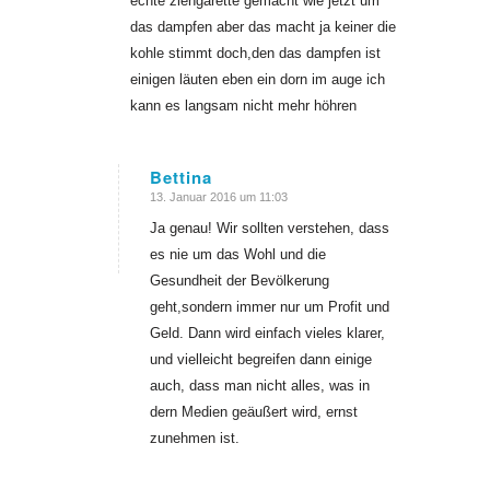
echte ziehgarette gemacht wie jetzt um
das dampfen aber das macht ja keiner die
kohle stimmt doch,den das dampfen ist
einigen läuten eben ein dorn im auge ich
kann es langsam nicht mehr höhren
Bettina
13. Januar 2016 um 11:03
sagte:
Ja genau! Wir sollten verstehen, dass
es nie um das Wohl und die
Gesundheit der Bevölkerung
geht,sondern immer nur um Profit und
Geld. Dann wird einfach vieles klarer,
und vielleicht begreifen dann einige
auch, dass man nicht alles, was in
dern Medien geäußert wird, ernst
zunehmen ist.