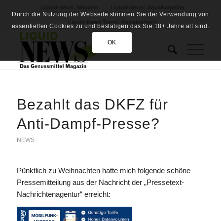
Liquid-News: Magazin
Liquid-News: AquaRatgeber
Durch die Nutzung der Webseite stimmen Sie der Verwendung von
Liquid-News Travel: Reisemagazin
essentiellen Cookies zu und bestätigen das Sie 18+ Jahre alt sind.
OK
Bezahlt das DKFZ für
Anti-Dampf-Presse?
NEWS
Pünktlich zu Weihnachten hatte mich folgende schöne
Pressemitteilung aus der Nachricht der „Pressetext-
Nachrichtenagentur“ erreicht: