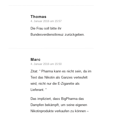
Thomas
4. Januar 2016 um 15:57
sagte:
Die Frau soll bitte ihr
Bundesverdienstkreuz zurückgeben.
Marc
4. Januar 2016 um 15:50
sagte:
Zitat: “ Pharma kann es nicht sein, da im
Text das Nikotin als Ganzes verteufelt
wird, nicht nur die E-Zigarette als
Lieferant. “
Das impliziert, dass BigPharma das
Dampfen bekämpft, um seine eigenen
Nikotinprodukte verkaufen zu können –