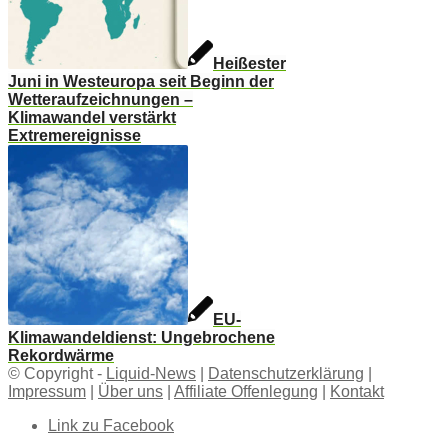
Heißester
Juni in Westeuropa seit Beginn der
Wetteraufzeichnungen –
Klimawandel verstärkt
Extremereignisse
EU-
Klimawandeldienst: Ungebrochene
Rekordwärme
© Copyright -
Liquid-News
|
Datenschutzerklärung
|
Impressum
|
Über uns
|
Affiliate Offenlegung
|
Kontakt
Link zu Facebook