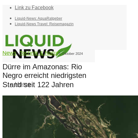
Link zu Facebook
Liquid-News: AquaRatgeber
Liquid-News Travel: Reisemagazin
News
,
Technik & Natur
5. Oktober 2024
Dürre im Amazonas: Rio
Negro erreicht niedrigsten
Stand seit 122 Jahren
Home
Suche
Menü
Menü