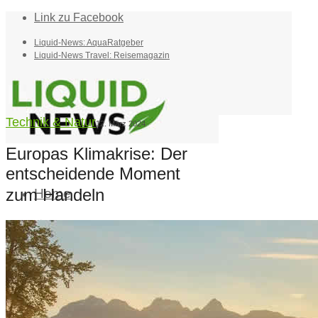
Link zu Facebook
Liquid-News: AquaRatgeber
Liquid-News Travel: Reisemagazin
Technik & Natur
12. März 2024
Europas Klimakrise: Der
entscheidende Moment
zum Handeln
Home
Suche
Menü
Menü