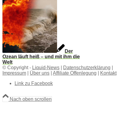
Der
Ozean läuft heiß – und mit ihm die
Welt
© Copyright -
Liquid-News
|
Datenschutzerklärung
|
Impressum
|
Über uns
|
Affiliate Offenlegung
|
Kontakt
Link zu Facebook
Nach oben scrollen