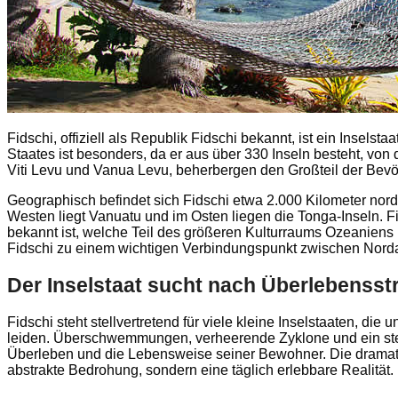
Fidschi, offiziell als Republik Fidschi bekannt, ist ein Insels
Staates ist besonders, da er aus über 330 Inseln besteht, vo
Viti Levu und Vanua Levu, beherbergen den Großteil der Bevö
Geographisch befindet sich Fidschi etwa 2.000 Kilometer nor
Westen liegt Vanuatu und im Osten liegen die Tonga-Inseln. Fi
bekannt ist, welche Teil des größeren Kulturraums Ozeaniens 
Fidschi zu einem wichtigen Verbindungspunkt zwischen Norda
Der Inselstaat sucht nach Überlebensst
Fidschi steht stellvertretend für viele kleine Inselstaaten, 
leiden. Überschwemmungen, verheerende Zyklone und ein ste
Überleben und die Lebensweise seiner Bewohner. Die dramat
abstrakte Bedrohung, sondern eine täglich erlebbare Realität.