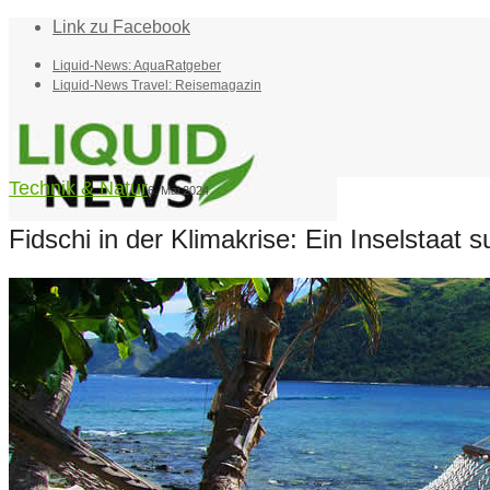
Link zu Facebook
Liquid-News: AquaRatgeber
Liquid-News Travel: Reisemagazin
Technik & Natur
6. Mai 2024
Fidschi in der Klimakrise: Ein Inselstaat
Home
Suche
Menü
Menü