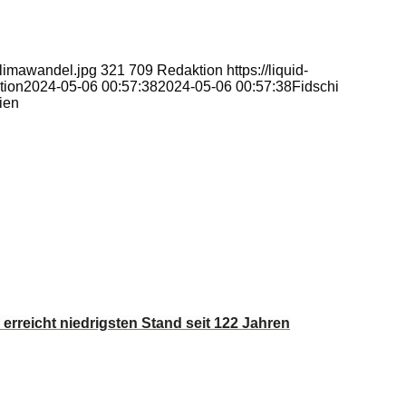
Klimawandel.jpg
321
709
Redaktion
https://liquid-
tion
2024-05-06 00:57:38
2024-05-06 00:57:38
Fidschi
ien
rreicht niedrigsten Stand seit 122 Jahren