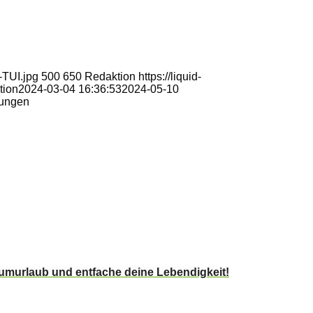
-TUI.jpg
500
650
Redaktion
https://liquid-
tion
2024-03-04 16:36:53
2024-05-10
rungen
umurlaub und entfache deine Lebendigkeit!