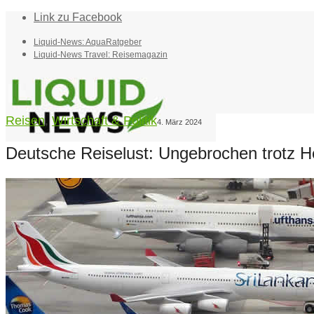
Link zu Facebook
Liquid-News: AquaRatgeber
Liquid-News Travel: Reisemagazin
Reisen
,
Wirtschaft & Politik
4. März 2024
Deutsche Reiselust: Ungebrochen trotz 
Home
Suche
Menü
Menü