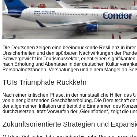
Die Deutschen zeigen eine beeindruckende Resilienz in ihrer Re
Unsicherheiten und den spürbaren Nachwirkungen der Pandem
Schwergewicht im Tourismussektor, erlebt einen signifikanten 
nach Erholung und Abenteuer in der deutschen Kultur verankert
Personalnotständen, Verspätungen und einem Mangel an Servi
TUIs Triumphale Rückkehr
Nach einer kritischen Phase, in der nur staatliche Hilfen da
von einer glänzenden Geschäftserholung. Die Bereitschaft der
der allgemeinen Inflation und treibt die Einnahmen des Konze
durchzusetzen, trotz Vorwürfen der „Gierinflation“, zeigt die 
Zukunftsorientierte Strategien und Expans
Mit dem Ziel, jedes Jahr um sieben bis zehn Prozent zu wachs