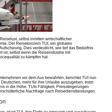
iselust, selbst inmitten wirtschaftlicher
ie. Der Reisekonzern TUI, ein globales
Aufschwung. Dies verdeutlicht, wie tief das Bedürfnis
 ist, selbst wenn die Reiseindustrie mit
cequalität zu kämpfen hat.
s Unternehmen vor dem Aus bewahrten, berichtet TUI nun
 Deutschen, mehr für ihre Urlaube auszugeben, trotzt
rns in die Höhe. TUIs Fähigkeit, Preissteigerungen
unerschütterliche Nachfrage nach Reisedienstleistungen.
ion
en, plant TUI, ihre Flotte zu erneuern und auszubauen.