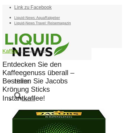
Link zu Facebook
Liquid-News: AquaRatgeber
Liquid-News Travel: Reisemagazin
Kaffee
28. November 2023
Entdecken Sie den
Kaffeegenuss überall –
Bestellen Sie Jacobs
Home
Krönung Sticks
Instantkaffee!
Suche
Menü
Menü