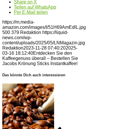
Share on X
Teilen auf WhatsApp
Per E-Mail teilen
https://m.media-
amazon.com/images/I/51H69AmEdlL.jpg
500
379
Redaktion
https://liquid-
news.com/wp-
content/uploads/2025/05/LNMagazin.jpg
Redaktion
2023-11-28 07:40:20
2025-
03-16 18:12:40
Entdecken Sie den
Kaffeegenuss überall – Bestellen Sie
Jacobs Krönung Sticks Instantkaffee!
Das könnte Dich auch interessieren