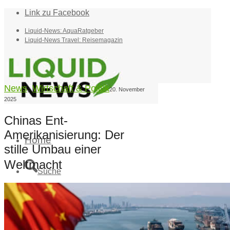
Link zu Facebook
Liquid-News: AquaRatgeber
Liquid-News Travel: Reisemagazin
News
,
Wirtschaft & Politik
20. November
2025
Chinas Ent-
Amerikanisierung: Der
Home
stille Umbau einer
Weltmacht
Suche
Menü
Menü