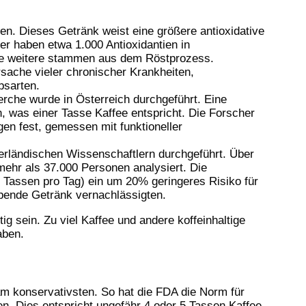
tien. Dieses Getränk weist eine größere antioxidative
er haben etwa 1.000 Antioxidantien in
te weitere stammen aus dem Röstprozess.
sache vieler chronischer Krankheiten,
ebsarten.
erche wurde in Österreich durchgeführt. Eine
n, was einer Tasse Kaffee entspricht. Die Forscher
igen fest, gemessen mit funktioneller
derländischen Wissenschaftlern durchgeführt. Über
ehr als 37.000 Personen analysiert. Die
4 Tassen pro Tag) ein um 20% geringeres Risiko für
ebende Getränk vernachlässigten.
ig sein. Zu viel Kaffee und andere koffeinhaltige
aben.
 konservativsten. So hat die FDA die Norm für
. Dies entspricht ungefähr 4 oder 5 Tassen Kaffee