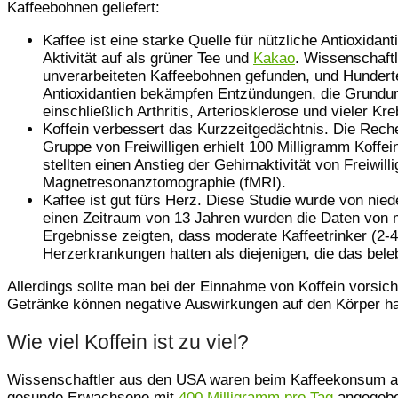
Kaffeebohnen geliefert:
Kaffee ist eine starke Quelle für nützliche Antioxidan
Aktivität auf als grüner Tee und
Kakao
. Wissenschaftl
unverarbeiteten Kaffeebohnen gefunden, und Hunder
Antioxidantien bekämpfen Entzündungen, die Grundur
einschließlich Arthritis, Arteriosklerose und vieler Kr
Koffein verbessert das Kurzzeitgedächtnis. Die Rech
Gruppe von Freiwilligen erhielt 100 Milligramm Koffei
stellten einen Anstieg der Gehirnaktivität von Freiwill
Magnetresonanztomographie (fMRI).
Kaffee ist gut fürs Herz. Diese Studie wurde von nie
einen Zeitraum von 13 Jahren wurden die Daten von m
Ergebnisse zeigten, dass moderate Kaffeetrinker (2-
Herzerkrankungen hatten als diejenigen, die das bel
Allerdings sollte man bei der Einnahme von Koffein vorsicht
Getränke können negative Auswirkungen auf den Körper h
Wie viel Koffein ist zu viel?
Wissenschaftler aus den USA waren beim Kaffeekonsum am
gesunde Erwachsene mit
400 Milligramm pro Tag
angegeben