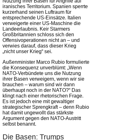
Nutzung ihrer Basen für Angriffe auf
iranisches Territorium. Spanien sperrte
kurzerhand seinen Luftraum für
entsprechende US-Einsätze. Italien
verweigerte einer US-Maschine die
Landeerlaubnis. Keir Starmers
Großbritannien schloss sich den
Offensivoperationen nicht an – und
verwies darauf, dass dieser Krieg
„nicht unser Krieg“ sei.
Außenminister Marco Rubio formulierte
die Konsequenz unverblümt: „Wenn
NATO-Verbündete uns die Nutzung
ihrer Basen verweigern, wenn wir sie
brauchen – warum sind wir dann
überhaupt noch in der NATO?“ Das
klingt nach einer rhetorischen Frage.
Es ist jedoch eine mit gewaltiger
strategischer Sprengkraft – denn Rubio
hat damit ungewollt das stärkste
Argument gegen den NATO-Austritt
selbst benannt.
Die Basen: Trumps