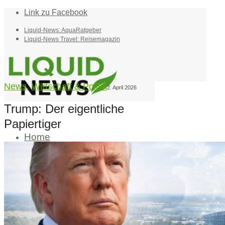
Link zu Facebook
Liquid-News: AquaRatgeber
Liquid-News Travel: Reisemagazin
News
,
Wirtschaft & Politik
2. April 2026
Trump: Der eigentliche
Papiertiger
Home
Suche
Menü
Menü