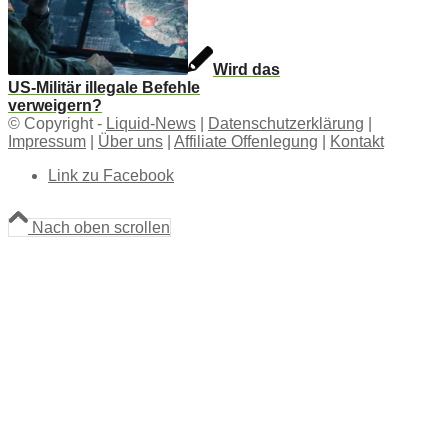
Wird das
US-Militär illegale Befehle
verweigern?
© Copyright -
Liquid-News
|
Datenschutzerklärung
|
Impressum
|
Über uns
|
Affiliate Offenlegung
|
Kontakt
Link zu Facebook
Nach oben scrollen