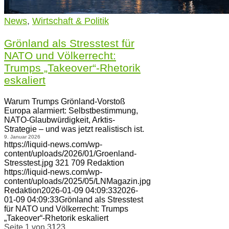
News
,
Wirtschaft & Politik
Grönland als Stresstest für
NATO und Völkerrecht:
Trumps „Takeover“-Rhetorik
eskaliert
Warum Trumps Grönland-Vorstoß
Europa alarmiert: Selbstbestimmung,
NATO-Glaubwürdigkeit, Arktis-
Strategie – und was jetzt realistisch ist.
9. Januar 2026
https://liquid-news.com/wp-
content/uploads/2026/01/Groenland-
Stresstest.jpg
321
709
Redaktion
https://liquid-news.com/wp-
content/uploads/2025/05/LNMagazin.jpg
Redaktion
2026-01-09 04:09:33
2026-
01-09 04:09:33
Grönland als Stresstest
für NATO und Völkerrecht: Trumps
„Takeover“-Rhetorik eskaliert
Seite 1 von 3
1
2
3