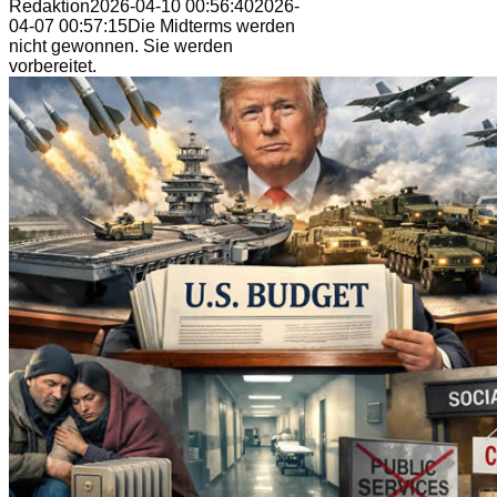
Redaktion
2026-04-10 00:56:40
2026-
04-07 00:57:15
Die Midterms werden
nicht gewonnen. Sie werden
vorbereitet.