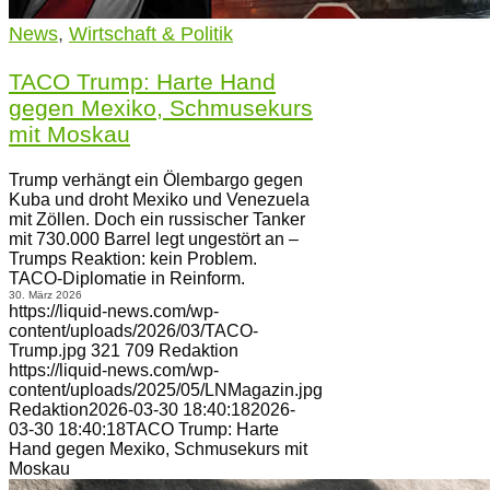
News
,
Wirtschaft & Politik
TACO Trump: Harte Hand
gegen Mexiko, Schmusekurs
mit Moskau
Trump verhängt ein Ölembargo gegen
Kuba und droht Mexiko und Venezuela
mit Zöllen. Doch ein russischer Tanker
mit 730.000 Barrel legt ungestört an –
Trumps Reaktion: kein Problem.
TACO-Diplomatie in Reinform.
30. März 2026
https://liquid-news.com/wp-
content/uploads/2026/03/TACO-
Trump.jpg
321
709
Redaktion
https://liquid-news.com/wp-
content/uploads/2025/05/LNMagazin.jpg
Redaktion
2026-03-30 18:40:18
2026-
03-30 18:40:18
TACO Trump: Harte
Hand gegen Mexiko, Schmusekurs mit
Moskau