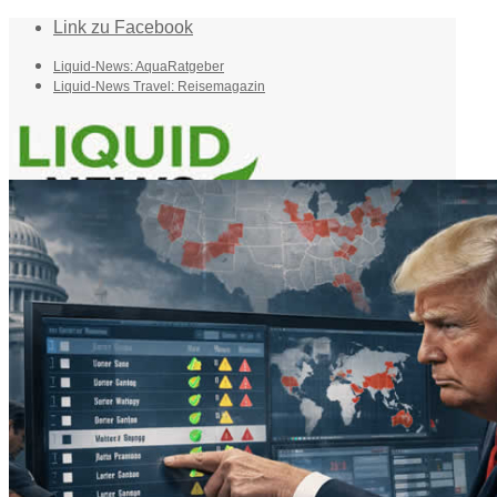
Link zu Facebook
Liquid-News: AquaRatgeber
Liquid-News Travel: Reisemagazin
Home
Suche
Menü
Menü