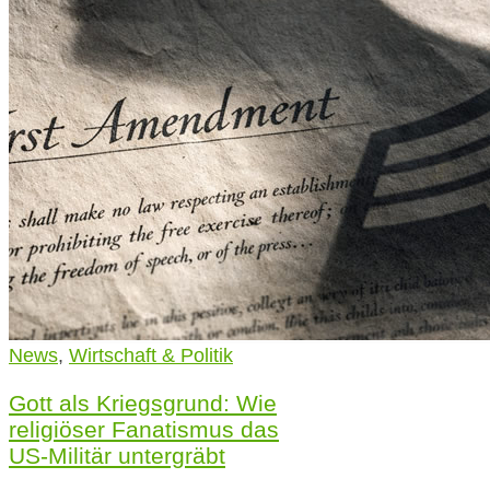
News
,
Wirtschaft & Politik
Gott als Kriegsgrund: Wie
religiöser Fanatismus das
US-Militär untergräbt