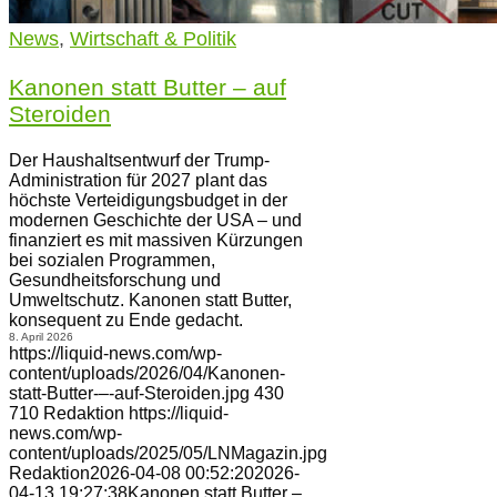
News
,
Wirtschaft & Politik
Kanonen statt Butter – auf
Steroiden
Der Haushaltsentwurf der Trump-
Administration für 2027 plant das
höchste Verteidigungsbudget in der
modernen Geschichte der USA – und
finanziert es mit massiven Kürzungen
bei sozialen Programmen,
Gesundheitsforschung und
Umweltschutz. Kanonen statt Butter,
konsequent zu Ende gedacht.
8. April 2026
https://liquid-news.com/wp-
content/uploads/2026/04/Kanonen-
statt-Butter-–-auf-Steroiden.jpg
430
710
Redaktion
https://liquid-
news.com/wp-
content/uploads/2025/05/LNMagazin.jpg
Redaktion
2026-04-08 00:52:20
2026-
04-13 19:27:38
Kanonen statt Butter –