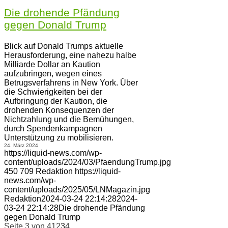
Die drohende Pfändung
gegen Donald Trump
Blick auf Donald Trumps aktuelle
Herausforderung, eine nahezu halbe
Milliarde Dollar an Kaution
aufzubringen, wegen eines
Betrugsverfahrens in New York. Über
die Schwierigkeiten bei der
Aufbringung der Kaution, die
drohenden Konsequenzen der
Nichtzahlung und die Bemühungen,
durch Spendenkampagnen
Unterstützung zu mobilisieren.
24. März 2024
https://liquid-news.com/wp-
content/uploads/2024/03/PfaendungTrump.jpg
450
709
Redaktion
https://liquid-
news.com/wp-
content/uploads/2025/05/LNMagazin.jpg
Redaktion
2024-03-24 22:14:28
2024-
03-24 22:14:28
Die drohende Pfändung
gegen Donald Trump
Seite 3 von 4
1
2
3
4