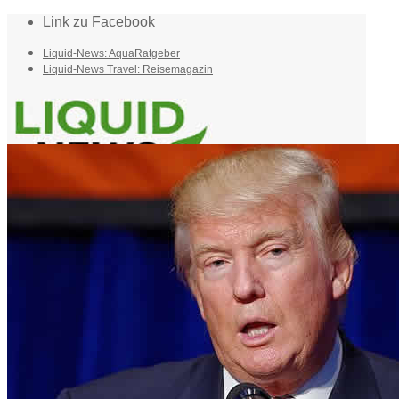
Link zu Facebook
Liquid-News: AquaRatgeber
Liquid-News Travel: Reisemagazin
Home
Suche
Menü
Menü